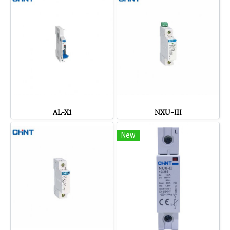
AL-X1
NXU-III
New